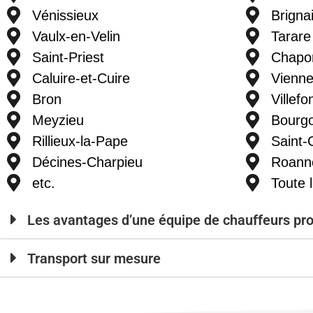
Vénissieux
Brigna
Vaulx-en-Velin
Tarare
Saint-Priest
Chapon
Caluire-et-Cuire
Vienne
Bron
Villefo
Meyzieu
Bourgo
Rillieux-la-Pape
Saint
Décines-Charpieu
Roann
etc.
Toute 
Les avantages d’une équipe de chauffeurs pr
Transport sur mesure