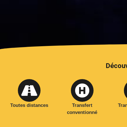
Découv
Toutes distances
Transfert
Tra
conventionné