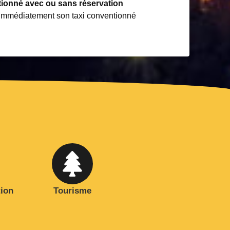
tionné avec ou sans réservation
mmédiatement son taxi conventionné
tion
Tourisme