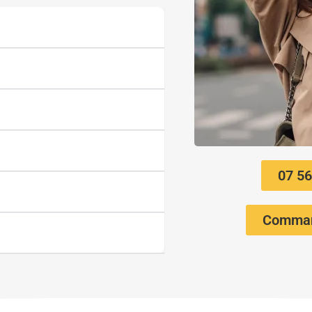
07 56
Comman