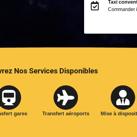
Taxi conven
Commander i
rez Nos Services Disponibles
nsfert gares
Transfert aéroports
Mise à disposi