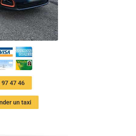
 97 47 46
der un taxi