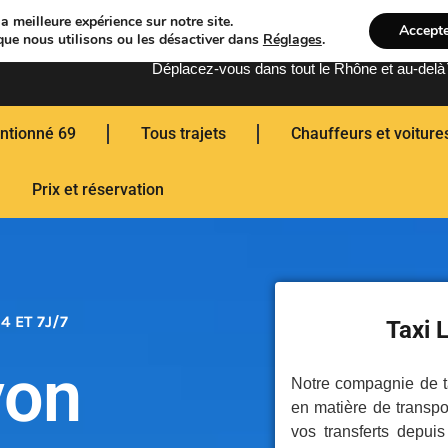
a meilleure expérience sur notre site.
Accept
Toutes distances
que nous utilisons ou les désactiver dans
Réglages
.
Déplacez-vous dans tout le Rhône et au-delà
ntionné 69
Tous trajets
Chauffeurs et voiture
Prix et réservation
4 ET 7J/7
Taxi L
yon
Notre compagnie de t
en matière de transpo
vos transferts depui