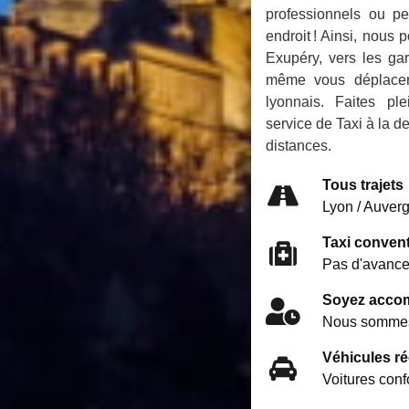
professionnels ou p
endroit ! Ainsi, nous
Exupéry, vers les ga
même vous déplacer e
lyonnais. Faites pl
service de Taxi à la d
distances.
Tous trajets
Lyon / Auver
Taxi conven
Pas d'avance d
Soyez accom
Nous sommes 
Véhicules ré
Voitures conf