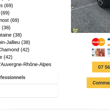
is (69)
 (69)
ost (69)
 (38)
ntaine (38)
in-Jallieu (38)
-Chamond (42)
e (42)
l'Auvergne-Rhône-Alpes
07 56
ofessionnels
Comman